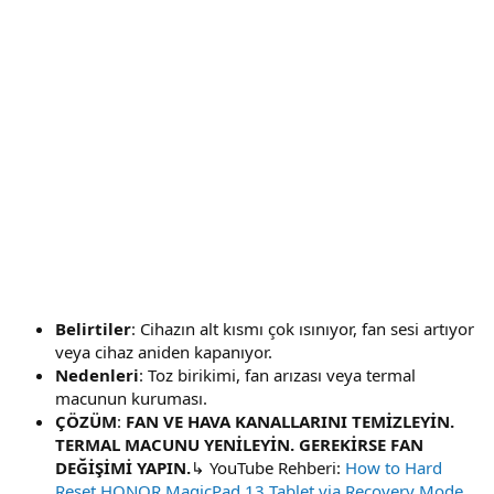
Belirtiler
: Cihazın alt kısmı çok ısınıyor, fan sesi artıyor
veya cihaz aniden kapanıyor.
Nedenleri
: Toz birikimi, fan arızası veya termal
macunun kuruması.
ÇÖZÜM
:
FAN VE HAVA KANALLARINI TEMİZLEYİN.
TERMAL MACUNU YENİLEYİN. GEREKİRSE FAN
DEĞİŞİMİ YAPIN.
↳ YouTube Rehberi:
How to Hard
Reset HONOR MagicPad 13 Tablet via Recovery Mode