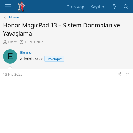
Giriş yap
Kayıt ol
Honor
Honor MagicPad 13 – Sistem Donmaları ve
Yavaşlama
K
B
Emre
13 Nis 2025
o
a
Emre
n
ş
E
u
l
Administrator
Developer
y
a
u
n
B
g
13 Nis 2025
#1
a
ı
ş
ç
l
t
a
a
t
r
a
i
n
h
i