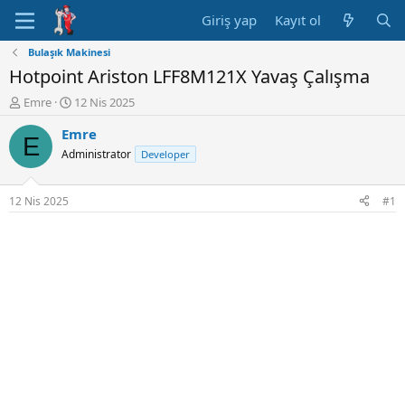
Giriş yap
Kayıt ol
Bulaşık Makinesi
Hotpoint Ariston LFF8M121X Yavaş Çalışma
K
B
Emre
12 Nis 2025
o
a
Emre
n
ş
E
u
l
Administrator
Developer
y
a
u
n
B
g
12 Nis 2025
#1
a
ı
ş
ç
l
t
a
a
t
r
a
i
n
h
i