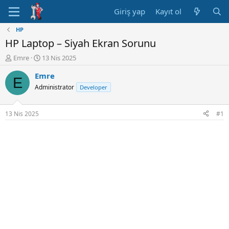
Giriş yap
Kayıt ol
HP
HP Laptop – Siyah Ekran Sorunu
K
B
Emre
13 Nis 2025
o
a
Emre
n
ş
E
u
l
Administrator
Developer
y
a
u
n
B
g
13 Nis 2025
#1
a
ı
ş
ç
l
t
a
a
t
r
a
i
n
h
i