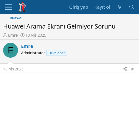
Giriş yap
Kayıt ol
Huawei
Huawei Arama Ekranı Gelmiyor Sorunu
K
B
Emre
13 Nis 2025
o
a
Emre
n
ş
E
u
l
Administrator
Developer
y
a
u
n
B
g
13 Nis 2025
#1
a
ı
ş
ç
l
t
a
a
t
r
a
i
n
h
i