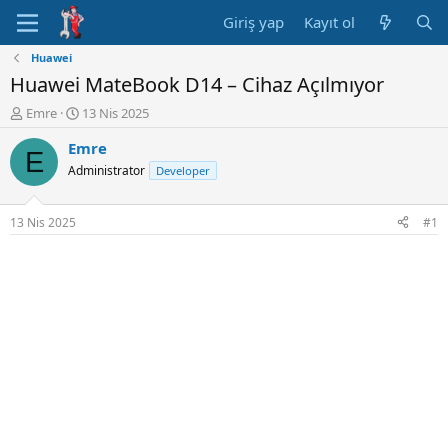
Giriş yap
Kayıt ol
Huawei
Huawei MateBook D14 – Cihaz Açılmıyor
K
B
Emre
13 Nis 2025
o
a
Emre
n
ş
E
u
l
Administrator
Developer
y
a
u
n
B
g
13 Nis 2025
#1
a
ı
ş
ç
l
t
a
a
t
r
a
i
n
h
i