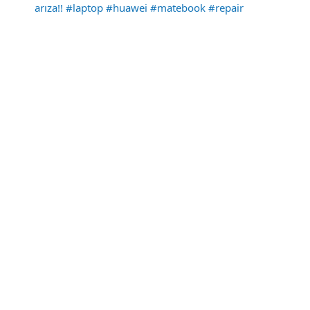
arıza!! #laptop #huawei #matebook #repair