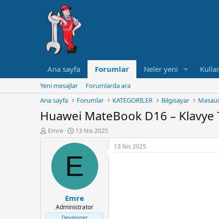
Ana sayfa
Forumlar
Neler yeni
Kullan
Yeni mesajlar
Forumlarda ara
Ana sayfa
Forumlar
KATEGORİLER
Bilgisayar
Masaüs
Huawei MateBook D16 – Klavye 
K
B
Emre
13 Nis 2025
o
a
13 Nis 2025
n
ş
E
u
l
y
a
u
n
B
g
a
ı
Emre
ş
ç
Administrator
l
t
a
a
Developer