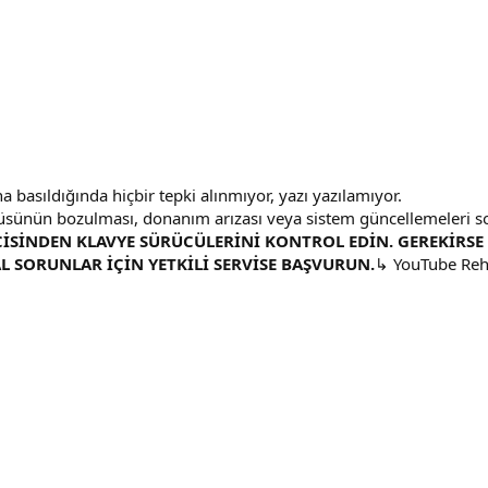
na basıldığında hiçbir tepki alınmıyor, yazı yazılamıyor.
cüsünün bozulması, donanım arızası veya sistem güncellemeleri 
CİSİNDEN KLAVYE SÜRÜCÜLERİNİ KONTROL EDİN. GEREKİRS
 SORUNLAR İÇİN YETKİLİ SERVİSE BAŞVURUN.
↳ YouTube Reh