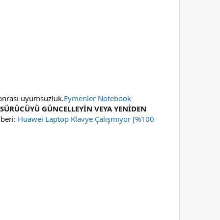
sonrası uyumsuzluk.
Eymenler Notebook
E SÜRÜCÜYÜ GÜNCELLEYİN VEYA YENİDEN
beri:
Huawei Laptop Klavye Çalışmıyor [%100