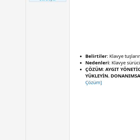
t
r
a
i
n
h
i
Belirtiler
: Klavye tuşları
Nedenleri
: Klavye sürü
ÇÖZÜM
:
AYGIT YÖNETİ
YÜKLEYİN. DONANIMSAL
Çözüm]