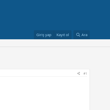
Giriş yap
Kayıt ol
Ara
#1