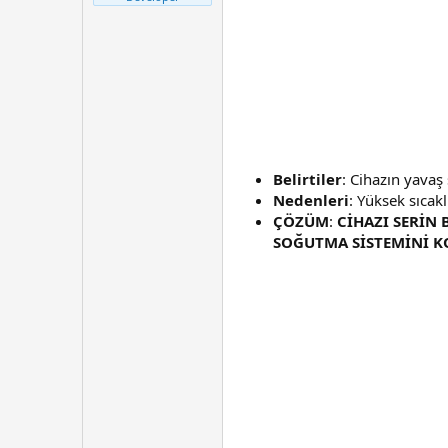
t
r
a
i
n
h
i
Belirtiler
: Cihazın yavaş
Nedenleri
: Yüksek sıca
ÇÖZÜM
:
CİHAZI SERİN
SOĞUTMA SİSTEMİNİ K