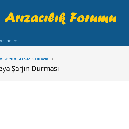
ıcılar
tü-Dizüstü-Tablet
Huawei
eya Şarjın Durması