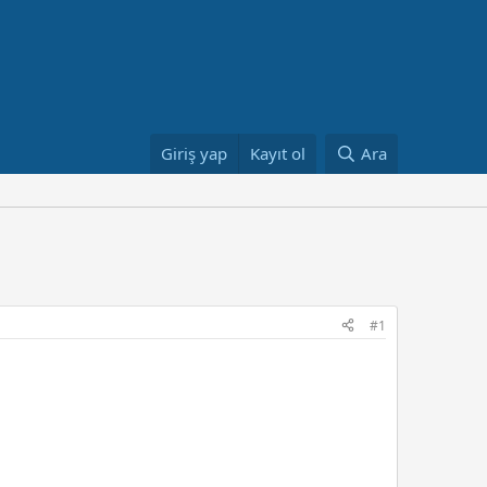
Giriş yap
Kayıt ol
Ara
#1