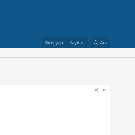
Giriş yap
Kayıt ol
Ara
#1