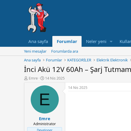
Ana sayfa
Forumlar
Neler yeni
Kullan
Yeni mesajlar
Forumlarda ara
Ana sayfa
Forumlar
KATEGORİLER
Elektrik Elektronik
İnci Akü 12V 60Ah – Şarj Tutma
K
B
Emre
14 Nis 2025
o
a
14 Nis 2025
n
ş
E
u
l
y
a
u
n
B
g
a
ı
Emre
ş
ç
Administrator
l
t
a
a
Developer