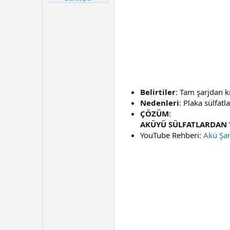
t
r
a
i
n
h
i
Belirtiler
: Tam şarjdan k
Nedenleri
: Plaka sülfatl
ÇÖZÜM
:
AKÜYÜ SÜLFATLARDAN T
YouTube Rehberi:
Akü Şar