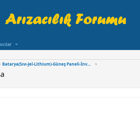
ıcılar
Batarya(Sıvı-Jel-Lithium)-Güneş Paneli-İnverter
ma