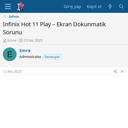
Giriş yap
Kayıt ol
Infinix
Infinix Hot 11 Play – Ekran Dokunmatik
Sorunu
K
B
Emre
13 Nis 2025
o
a
Emre
n
ş
E
u
l
Administrator
Developer
y
a
u
n
B
g
13 Nis 2025
#1
a
ı
ş
ç
l
t
a
a
t
r
a
i
n
h
i