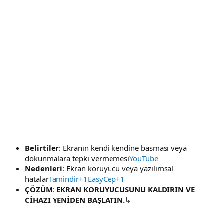
Belirtiler
: Ekranın kendi kendine basması veya
dokunmalara tepki vermemesi
YouTube
Nedenleri
: Ekran koruyucu veya yazılımsal
hatalar
Tamindir+1EasyCep+1
ÇÖZÜM
:
EKRAN KORUYUCUSUNU KALDIRIN VE
CİHAZI YENİDEN BAŞLATIN.
↳