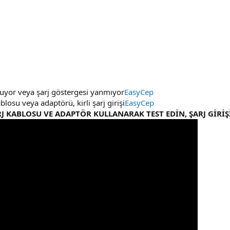
muyor veya şarj göstergesi yanmıyor
EasyCep
kablosu veya adaptörü, kirli şarj girişi
EasyCep
RJ KABLOSU VE ADAPTÖR KULLANARAK TEST EDİN, ŞARJ GİRİŞ