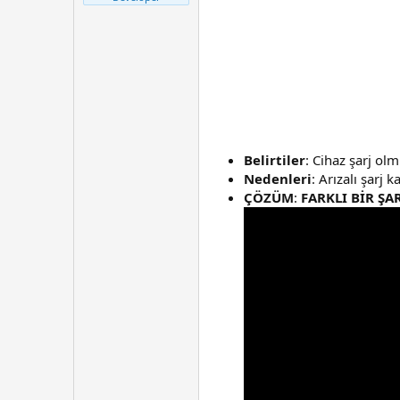
t
r
a
i
n
h
i
Belirtiler
: Cihaz şarj ol
Nedenleri
: Arızalı şarj 
ÇÖZÜM
:
FARKLI BİR ŞA