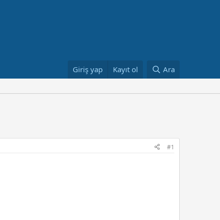
Giriş yap
Kayıt ol
Ara
#1