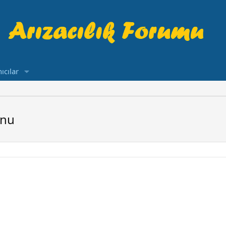
ıcılar
unu