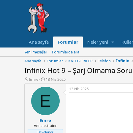
Ana sayfa
Forumlar
Neler yeni
Kullan
Yeni mesajlar
Forumlarda ara
Ana sayfa
Forumlar
KATEGORİLER
Telefon
Infinix
Infinix Hot 9 – Şarj Olmama Sor
K
B
Emre
13 Nis 2025
o
a
13 Nis 2025
n
ş
E
u
l
y
a
u
n
B
g
a
ı
Emre
ş
ç
Administrator
l
t
a
a
Developer