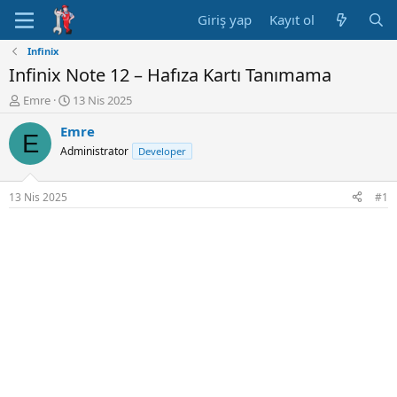
Giriş yap
Kayıt ol
Infinix
Infinix Note 12 – Hafıza Kartı Tanımama
K
B
Emre
13 Nis 2025
o
a
Emre
n
ş
E
u
l
Administrator
Developer
y
a
u
n
B
g
13 Nis 2025
#1
a
ı
ş
ç
l
t
a
a
t
r
a
i
n
h
i