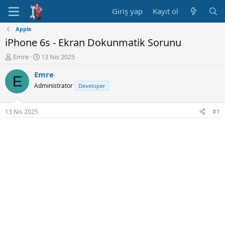
Giriş yap
Kayıt ol
Apple
iPhone 6s - Ekran Dokunmatik Sorunu
K
B
Emre
13 Nis 2025
o
a
Emre
n
ş
E
u
l
Administrator
Developer
y
a
u
n
B
g
13 Nis 2025
#1
a
ı
ş
ç
l
t
a
a
t
r
a
i
n
h
i