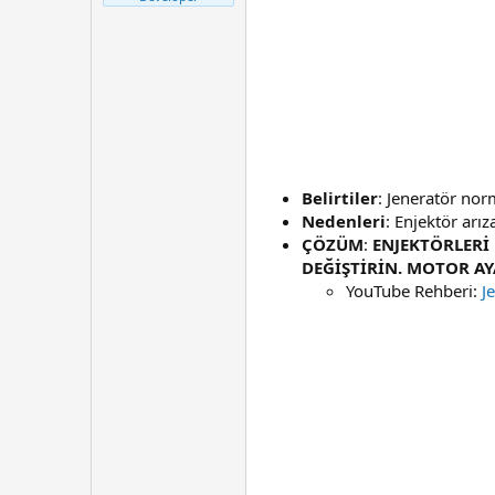
t
r
a
i
n
h
i
Belirtiler
: Jeneratör nor
Nedenleri
: Enjektör arız
ÇÖZÜM
:
ENJEKTÖRLERİ 
DEĞİŞTİRİN. MOTOR AY
YouTube Rehberi:
J