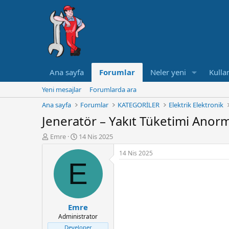
Ana sayfa
Forumlar
Neler yeni
Kullan
Yeni mesajlar
Forumlarda ara
Ana sayfa
Forumlar
KATEGORİLER
Elektrik Elektronik
Jeneratör – Yakıt Tüketimi Anor
K
B
Emre
14 Nis 2025
o
a
14 Nis 2025
n
ş
E
u
l
y
a
u
n
B
g
a
ı
Emre
ş
ç
Administrator
l
t
a
a
Developer