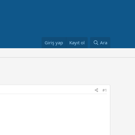
Giriş yap
Kayıt ol
Ara
#1