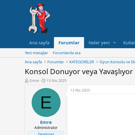
Ana sayfa
Forumlar
Neler yeni
Kullan
Yeni mesajlar
Forumlarda ara
Ana sayfa
Forumlar
KATEGORİLER
Oyun Konsolu ve Ek
Konsol Donuyor veya Yavaşlıyor
K
B
Emre
13 Nis 2025
o
a
13 Nis 2025
n
ş
E
u
l
y
a
u
n
B
g
a
ı
Emre
ş
ç
Administrator
l
t
a
a
Developer