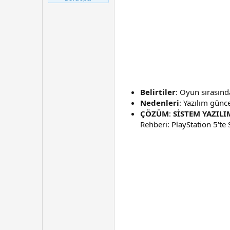
t
r
a
i
n
h
i
Belirtiler
: Oyun sırasın
Nedenleri
: Yazılım günc
ÇÖZÜM
:
SİSTEM YAZIL
Rehberi: PlayStation 5'te