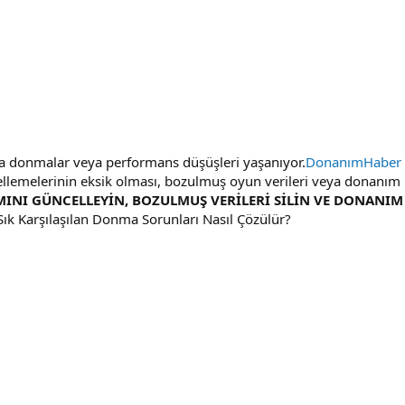
da donmalar veya performans düşüşleri yaşanıyor.
DonanımHaber 
ellemelerinin eksik olması, bozulmuş oyun verileri veya donanım 
IMINI GÜNCELLEYİN, BOZULMUŞ VERİLERİ SİLİN VE DONANI
 Sık Karşılaşılan Donma Sorunları Nasıl Çözülür?