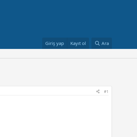
Giriş yap
Kayıt ol
Ara
#1