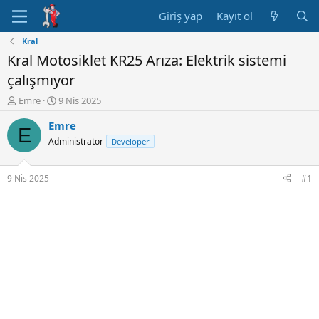
Giriş yap
Kayıt ol
Kral
Kral Motosiklet KR25 Arıza: Elektrik sistemi
çalışmıyor
K
B
Emre
9 Nis 2025
o
a
Emre
n
ş
E
u
l
Administrator
Developer
y
a
u
n
B
g
9 Nis 2025
#1
a
ı
ş
ç
l
t
a
a
t
r
a
i
n
h
i