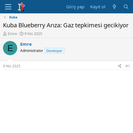
Giriş yap
Kayıt ol
Kuba
Kuba Blueberry Arıza: Gaz tepkimesi gecikiyor
K
B
Emre
9 Nis 2025
o
a
Emre
n
ş
E
u
l
Administrator
Developer
y
a
u
n
B
g
9 Nis 2025
#1
a
ı
ş
ç
l
t
a
a
t
r
a
i
n
h
i