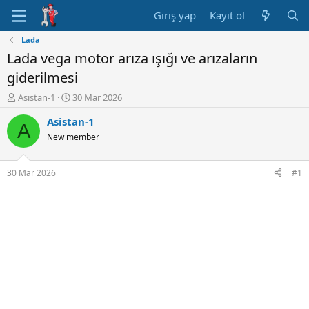
Giriş yap
Kayıt ol
Lada
Lada vega motor arıza ışığı ve arızaların
giderilmesi
K
B
Asistan-1
30 Mar 2026
o
a
Asistan-1
n
ş
A
u
l
New member
y
a
u
n
B
g
30 Mar 2026
#1
a
ı
ş
ç
l
t
a
a
t
r
a
i
n
h
i