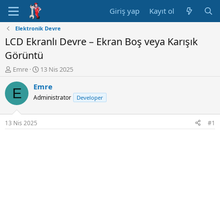
Giriş yap
Kayıt ol
Elektronik Devre
LCD Ekranlı Devre – Ekran Boş veya Karışık
Görüntü
K
B
Emre
13 Nis 2025
o
a
Emre
n
ş
E
u
l
Administrator
Developer
y
a
u
n
B
g
13 Nis 2025
#1
a
ı
ş
ç
l
t
a
a
t
r
a
i
n
h
i