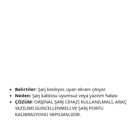
Belirtiler:
Şarj kesiliyor, uyarı ekranı çıkıyor
Neden:
Şarj kablosu uyumsuz veya yazılım hatası
ÇÖZÜM:
ORİJİNAL ŞARJ CİHAZI KULLANILMALI, ARAÇ
YAZILIMI GÜNCELLENMELİ VE ŞARJ PORTU
KALİBRASYONU YAPILMALIDIR.