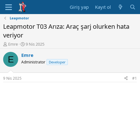
Giriş yap
Kayıt ol
Leapmotor
Leapmotor T03 Arıza: Araç şarj olurken hata
veriyor
K
B
Emre
9 Nis 2025
o
a
Emre
n
ş
E
u
l
Administrator
Developer
y
a
u
n
B
g
9 Nis 2025
#1
a
ı
ş
ç
l
t
a
a
t
r
a
i
n
h
i