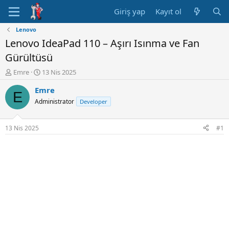
Giriş yap
Kayıt ol
Lenovo
Lenovo IdeaPad 110 – Aşırı Isınma ve Fan
Gürültüsü
K
B
Emre
13 Nis 2025
o
a
Emre
n
ş
E
u
l
Administrator
Developer
y
a
u
n
B
g
13 Nis 2025
#1
a
ı
ş
ç
l
t
a
a
t
r
a
i
n
h
i