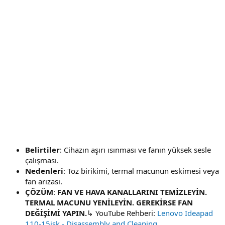
Belirtiler
: Cihazın aşırı ısınması ve fanın yüksek sesle
çalışması.
Nedenleri
: Toz birikimi, termal macunun eskimesi veya
fan arızası.
ÇÖZÜM
:
FAN VE HAVA KANALLARINI TEMİZLEYİN.
TERMAL MACUNU YENİLEYİN. GEREKİRSE FAN
DEĞİŞİMİ YAPIN.
↳ YouTube Rehberi:
Lenovo Ideapad
110-15isk - Disassembly and Cleaning