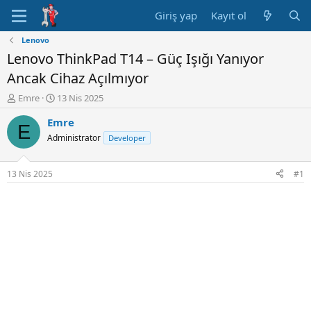
Giriş yap
Kayıt ol
Lenovo
Lenovo ThinkPad T14 – Güç Işığı Yanıyor
Ancak Cihaz Açılmıyor
K
B
Emre
13 Nis 2025
o
a
Emre
n
ş
E
u
l
Administrator
Developer
y
a
u
n
B
g
13 Nis 2025
#1
a
ı
ş
ç
l
t
a
a
t
r
a
i
n
h
i