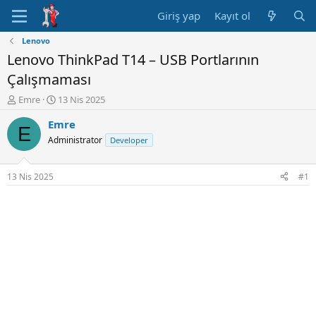
Giriş yap
Kayıt ol
Lenovo
Lenovo ThinkPad T14 – USB Portlarının
Çalışmaması
K
B
Emre
13 Nis 2025
o
a
Emre
n
ş
E
u
l
Administrator
Developer
y
a
u
n
B
g
13 Nis 2025
#1
a
ı
ş
ç
l
t
a
a
t
r
a
i
n
h
i