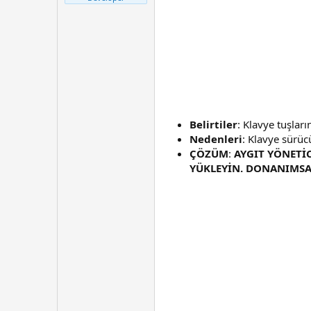
t
r
a
i
n
h
i
Belirtiler
: Klavye tuşları
Nedenleri
: Klavye sürü
ÇÖZÜM
:
AYGIT YÖNETİ
YÜKLEYİN. DONANIMSAL