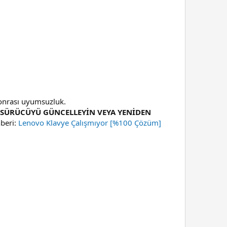
sonrası uyumsuzluk.
E SÜRÜCÜYÜ GÜNCELLEYİN VEYA YENİDEN
beri:
Lenovo Klavye Çalışmıyor [%100 Çözüm]