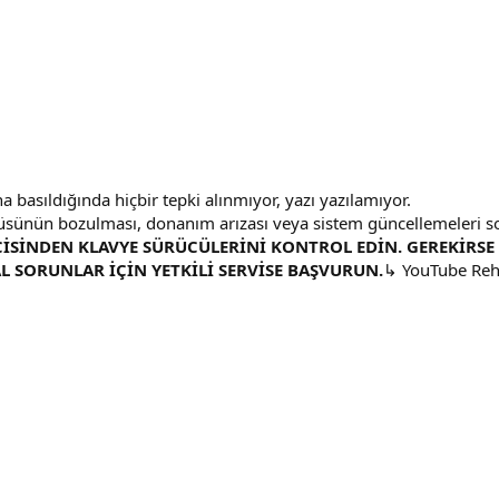
na basıldığında hiçbir tepki alınmıyor, yazı yazılamıyor.
cüsünün bozulması, donanım arızası veya sistem güncellemeleri 
CİSİNDEN KLAVYE SÜRÜCÜLERİNİ KONTROL EDİN. GEREKİRS
 SORUNLAR İÇİN YETKİLİ SERVİSE BAŞVURUN.
↳ YouTube Reh