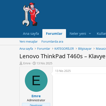
Ana sayfa
Forumlar
Neler yeni
Kullan
Yeni mesajlar
Forumlarda ara
Ana sayfa
Forumlar
KATEGORİLER
Bilgisayar
Masaüs
Lenovo ThinkPad T460s – Klavye
K
B
Emre
13 Nis 2025
o
a
13 Nis 2025
n
ş
E
u
l
y
a
u
n
B
g
a
ı
Emre
ş
ç
Administrator
l
t
a
a
Developer