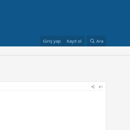
Giriş yap
Kayıt ol
Ara
#1