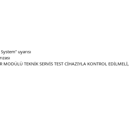
System” uyarısı
ızası
R MODÜLÜ TEKNİK SERVİS TEST CİHAZIYLA KONTROL EDİLMELİ, A