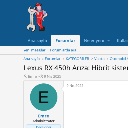
Ana sayfa
Forumlar
Neler yeni
Kullan
Yeni mesajlar
Forumlarda ara
Ana sayfa
Forumlar
KATEGORİLER
Vasıta
Otomobil-
Lexus RX 450h Arıza: Hibrit siste
K
B
Emre
9 Nis 2025
o
a
9 Nis 2025
n
ş
E
u
l
y
a
u
n
B
g
a
ı
Emre
ş
ç
Administrator
l
t
a
a
Developer