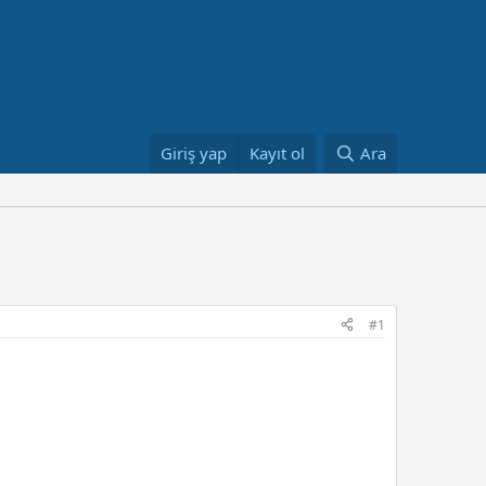
Giriş yap
Kayıt ol
Ara
#1