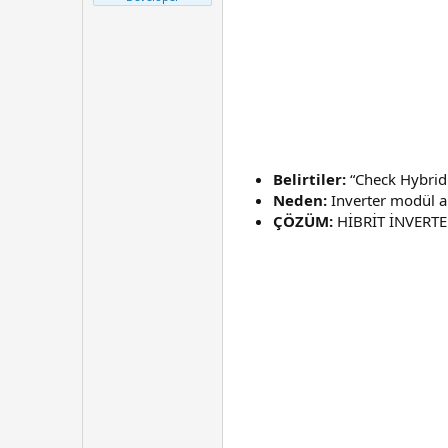
t
r
a
i
n
h
i
Belirtiler:
“Check Hybrid 
Neden:
Inverter modül ar
ÇÖZÜM:
HİBRİT İNVERTE