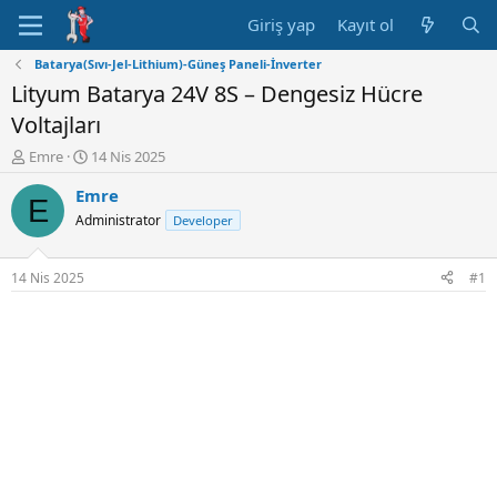
Giriş yap
Kayıt ol
Batarya(Sıvı-Jel-Lithium)-Güneş Paneli-İnverter
Lityum Batarya 24V 8S – Dengesiz Hücre
Voltajları
K
B
Emre
14 Nis 2025
o
a
Emre
n
ş
E
u
l
Administrator
Developer
y
a
u
n
B
g
14 Nis 2025
#1
a
ı
ş
ç
l
t
a
a
t
r
a
i
n
h
i