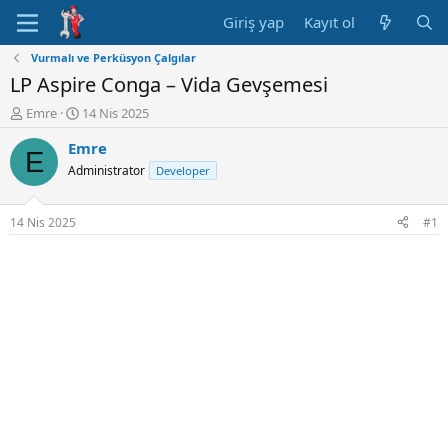
Giriş yap
Kayıt ol
Vurmalı ve Perküsyon Çalgılar
LP Aspire Conga – Vida Gevşemesi
K
B
Emre
14 Nis 2025
o
a
Emre
n
ş
E
u
l
Administrator
Developer
y
a
u
n
B
g
14 Nis 2025
#1
a
ı
ş
ç
l
t
a
a
t
r
a
i
n
h
i