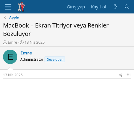
Giriş yap
Kayıt ol
Apple
MacBook – Ekran Titriyor veya Renkler
Bozuluyor
K
B
Emre
13 Nis 2025
o
a
Emre
n
ş
E
u
l
Administrator
Developer
y
a
u
n
B
g
13 Nis 2025
#1
a
ı
ş
ç
l
t
a
a
t
r
a
i
n
h
i