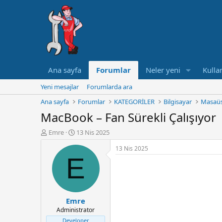
Ana sayfa
Forumlar
Neler yeni
Kullan
Yeni mesajlar
Forumlarda ara
Ana sayfa
Forumlar
KATEGORİLER
Bilgisayar
Masaüs
MacBook – Fan Sürekli Çalışıyor
K
B
Emre
13 Nis 2025
o
a
13 Nis 2025
n
ş
E
u
l
y
a
u
n
B
g
a
ı
Emre
ş
ç
Administrator
l
t
a
a
Developer