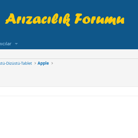
ıcılar
tü-Dizüstü-Tablet
Apple