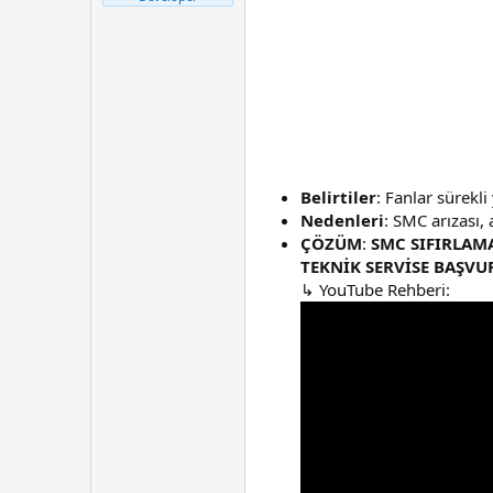
t
r
a
i
n
h
i
Belirtiler
: Fanlar sürekli
Nedenleri
: SMC arızası,
ÇÖZÜM
:
SMC SIFIRLAM
TEKNİK SERVİSE BAŞVU
↳ YouTube Rehberi: