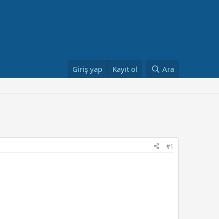
Giriş yap
Kayıt ol
Ara
#1