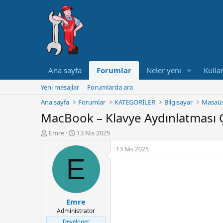
Ana sayfa
Forumlar
Neler yeni
Kullan
Yeni mesajlar
Forumlarda ara
Ana sayfa
Forumlar
KATEGORİLER
Bilgisayar
Masaüs
MacBook – Klavye Aydınlatması 
K
B
Emre
13 Nis 2025
o
a
13 Nis 2025
n
ş
E
u
l
y
a
u
n
B
g
a
ı
Emre
ş
ç
Administrator
l
t
a
a
Developer