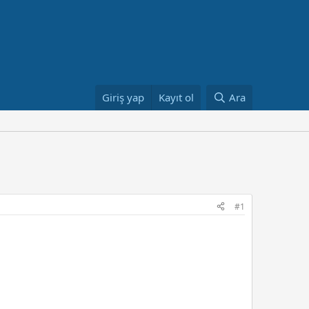
Giriş yap
Kayıt ol
Ara
#1