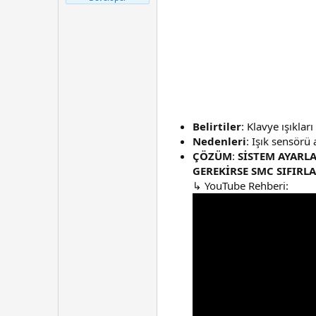
t
r
a
i
n
h
i
Belirtiler
: Klavye ışıkla
Nedenleri
: Işık sensörü
ÇÖZÜM
:
SİSTEM AYARL
GEREKİRSE SMC SIFIRLA
↳ YouTube Rehberi: