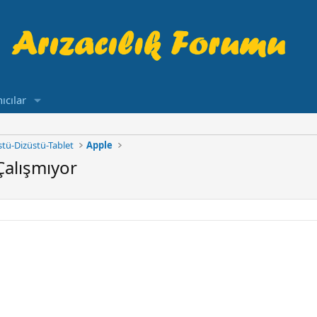
ıcılar
tü-Dizüstü-Tablet
Apple
Çalışmıyor