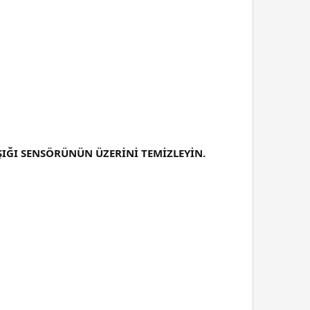
ŞIĞI SENSÖRÜNÜN ÜZERİNİ TEMİZLEYİN.