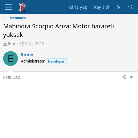
Giriş yap
Kayıt ol
Mahindra
Mahindra Scorpio Arıza: Motor harareti
yüksek
K
B
Emre
9 Nis 2025
o
a
Emre
n
ş
E
u
l
Administrator
Developer
y
a
u
n
B
g
9 Nis 2025
#1
a
ı
ş
ç
l
t
a
a
t
r
a
i
n
h
i