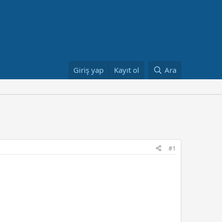
Giriş yap
Kayıt ol
Ara
#1