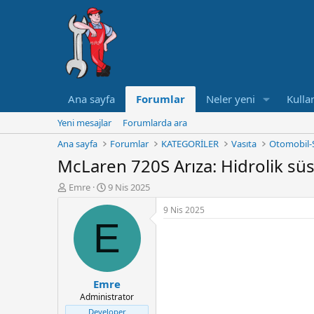
Ana sayfa
Forumlar
Neler yeni
Kullan
Yeni mesajlar
Forumlarda ara
Ana sayfa
Forumlar
KATEGORİLER
Vasıta
Otomobil-
McLaren 720S Arıza: Hidrolik sü
K
B
Emre
9 Nis 2025
o
a
9 Nis 2025
n
ş
E
u
l
y
a
u
n
B
g
a
ı
Emre
ş
ç
Administrator
l
t
a
a
Developer