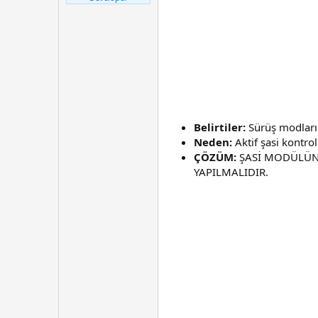
t
r
a
i
n
h
i
Belirtiler:
Sürüş modları 
Neden:
Aktif şasi kontro
ÇÖZÜM:
ŞASİ MODÜLÜNE
YAPILMALIDIR.