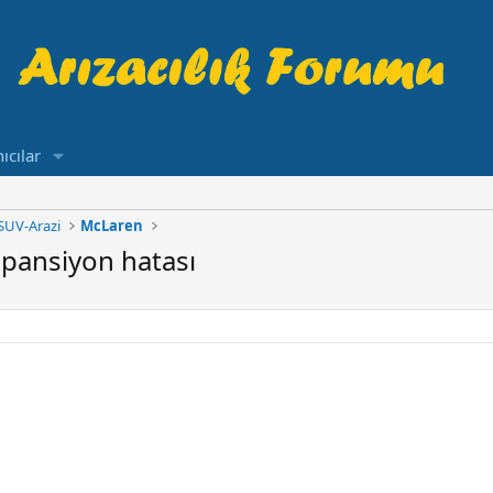
ıcılar
SUV-Arazi
McLaren
spansiyon hatası