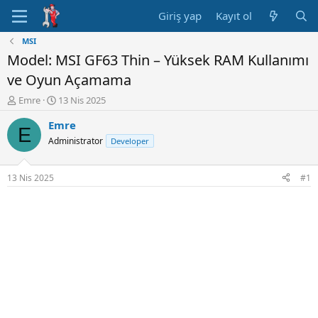
Giriş yap
Kayıt ol
MSI
Model: MSI GF63 Thin – Yüksek RAM Kullanımı
ve Oyun Açamama
K
B
Emre
13 Nis 2025
o
a
Emre
n
ş
E
u
l
Administrator
Developer
y
a
u
n
B
g
13 Nis 2025
#1
a
ı
ş
ç
l
t
a
a
t
r
a
i
n
h
i