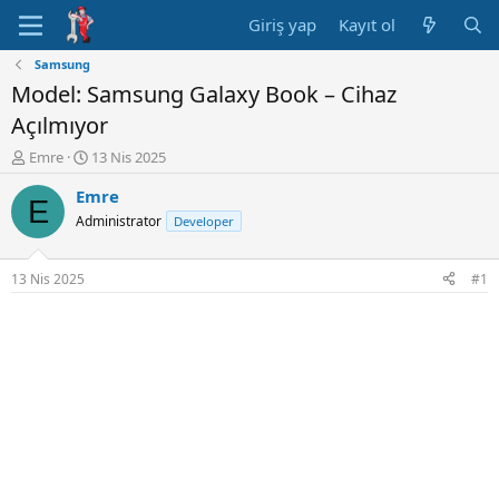
Giriş yap
Kayıt ol
Samsung
Model: Samsung Galaxy Book – Cihaz
Açılmıyor
K
B
Emre
13 Nis 2025
o
a
Emre
n
ş
E
u
l
Administrator
Developer
y
a
u
n
B
g
13 Nis 2025
#1
a
ı
ş
ç
l
t
a
a
t
r
a
i
n
h
i