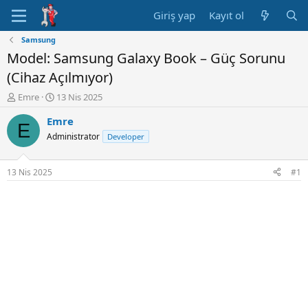
Giriş yap
Kayıt ol
Samsung
Model: Samsung Galaxy Book – Güç Sorunu
(Cihaz Açılmıyor)
K
B
Emre
13 Nis 2025
o
a
Emre
n
ş
E
u
l
Administrator
Developer
y
a
u
n
B
g
13 Nis 2025
#1
a
ı
ş
ç
l
t
a
a
t
r
a
i
n
h
i