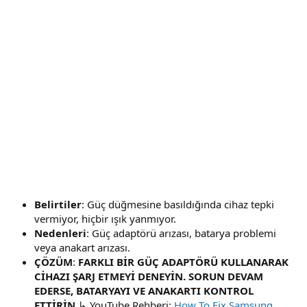
Belirtiler
: Güç düğmesine basıldığında cihaz tepki
vermiyor, hiçbir ışık yanmıyor.
Nedenleri
: Güç adaptörü arızası, batarya problemi
veya anakart arızası.
ÇÖZÜM
:
FARKLI BİR GÜÇ ADAPTÖRÜ KULLANARAK
CİHAZI ŞARJ ETMEYİ DENEYİN. SORUN DEVAM
EDERSE, BATARYAYI VE ANAKARTI KONTROL
ETTİRİN.
↳ YouTube Rehberi:
How To Fix Samsung