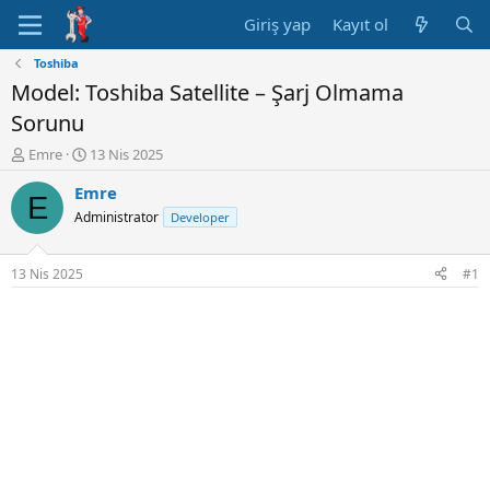
Giriş yap
Kayıt ol
Toshiba
Model: Toshiba Satellite – Şarj Olmama
Sorunu
K
B
Emre
13 Nis 2025
o
a
Emre
n
ş
E
u
l
Administrator
Developer
y
a
u
n
B
g
13 Nis 2025
#1
a
ı
ş
ç
l
t
a
a
t
r
a
i
n
h
i