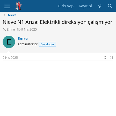
Giriş yap
Kayıt ol
Nieve
Nieve N1 Arıza: Elektrikli direksiyon çalışmıyor
K
B
Emre
9 Nis 2025
o
a
Emre
n
ş
E
u
l
Administrator
Developer
y
a
u
n
B
g
9 Nis 2025
#1
a
ı
ş
ç
l
t
a
a
t
r
a
i
n
h
i