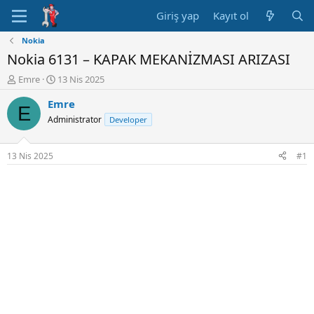
Giriş yap
Kayıt ol
Nokia
Nokia 6131 – KAPAK MEKANİZMASI ARIZASI
K
B
Emre
13 Nis 2025
o
a
Emre
n
ş
E
u
l
Administrator
Developer
y
a
u
n
B
g
13 Nis 2025
#1
a
ı
ş
ç
l
t
a
a
t
r
a
i
n
h
i