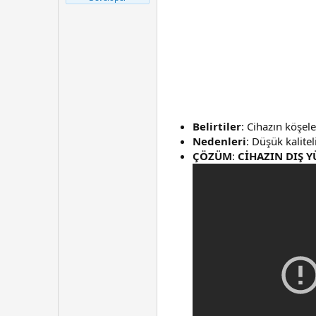
t
r
a
i
n
h
i
Belirtiler
: Cihazın köşel
Nedenleri
: Düşük kalit
ÇÖZÜM
:
CİHAZIN DIŞ Y