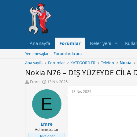
Ana sayfa
Forumlar
Neler yeni
Kullan
Yeni mesajlar
Forumlarda ara
Ana sayfa
Forumlar
KATEGORİLER
Telefon
Nokia
Nokia N76 – DIŞ YÜZEYDE CİLA
K
B
Emre
13 Nis 2025
o
a
13 Nis 2025
n
ş
E
u
l
y
a
u
n
B
g
a
ı
Emre
ş
ç
Administrator
l
t
a
a
Developer