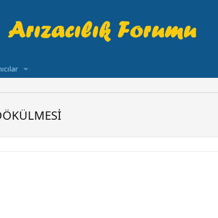
ıcılar
 DÖKÜLMESİ