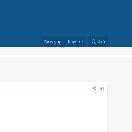
Giriş yap
Kayıt ol
Ara
#1