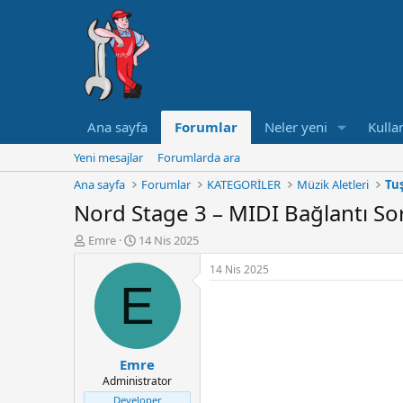
Ana sayfa
Forumlar
Neler yeni
Kullan
Yeni mesajlar
Forumlarda ara
Ana sayfa
Forumlar
KATEGORİLER
Müzik Aletleri
Tuş
Nord Stage 3 – MIDI Bağlantı S
K
B
Emre
14 Nis 2025
o
a
14 Nis 2025
n
ş
E
u
l
y
a
u
n
B
g
a
ı
Emre
ş
ç
Administrator
l
t
a
a
Developer