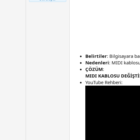
t
r
a
i
n
h
i
Belirtiler
: Bilgisayara b
Nedenleri
: MIDI kablosu 
ÇÖZÜM
:
MIDI KABLOSU DEĞİŞTİ
YouTube Rehberi: