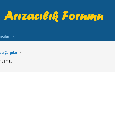
ıcılar
lu Çalgılar
orunu