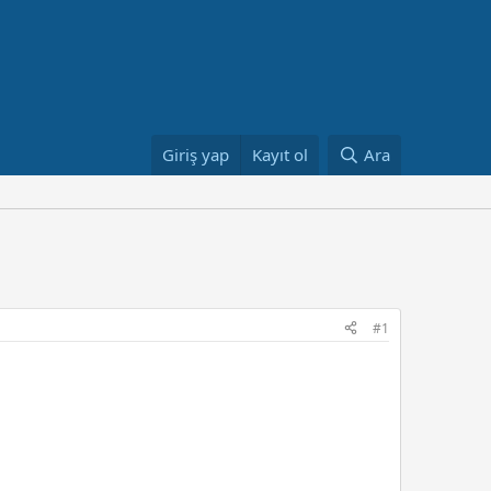
Giriş yap
Kayıt ol
Ara
#1