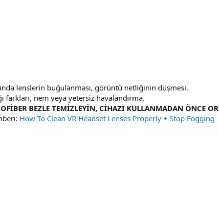
sında lenslerin buğulanması, görüntü netliğinin düşmesi.
ğı farkları, nem veya yetersiz havalandırma.
ROFİBER BEZLE TEMİZLEYİN, CİHAZI KULLANMADAN ÖNCE O
hberi:
How To Clean VR Headset Lenses Properly + Stop Fogging