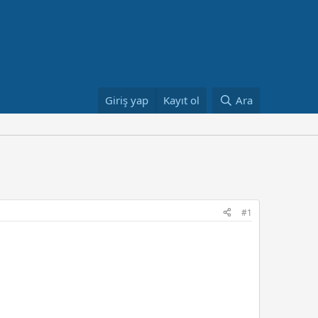
Giriş yap
Kayıt ol
Ara
#1