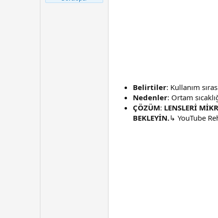
t
r
a
i
n
h
i
Belirtiler
: Kullanım sıra
Nedenler
: Ortam sıcaklı
ÇÖZÜM
:
LENSLERİ MİK
BEKLEYİN.
↳ YouTube Re