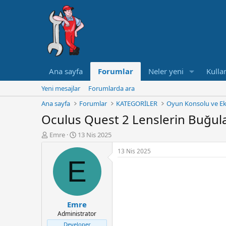
Ana sayfa
Forumlar
Neler yeni
Kullan
Yeni mesajlar
Forumlarda ara
Ana sayfa
Forumlar
KATEGORİLER
Oyun Konsolu ve Ek
Oculus Quest 2 Lenslerin Buğul
K
B
Emre
13 Nis 2025
o
a
13 Nis 2025
n
ş
E
u
l
y
a
u
n
B
g
a
ı
Emre
ş
ç
Administrator
l
t
a
a
Developer