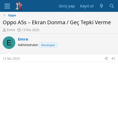
Giriş yap
Kayıt ol
Oppo
Oppo A5s – Ekran Donma / Geç Tepki Verme
K
B
Emre
13 Nis 2025
o
a
Emre
n
ş
E
u
l
Administrator
Developer
y
a
u
n
B
g
13 Nis 2025
#1
a
ı
ş
ç
l
t
a
a
t
r
a
i
n
h
i