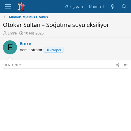
Giriş yap
Kayıt ol
Minibüs-Midibüs-Otobüs
Otokar Sultan – Soğutma suyu eksiliyor
K
B
Emre
10 Nis 2025
o
a
Emre
n
ş
E
u
l
Administrator
Developer
y
a
u
n
B
g
10 Nis 2025
#1
a
ı
ş
ç
l
t
a
a
t
r
a
i
n
h
i