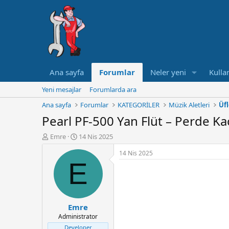
Ana sayfa
Forumlar
Neler yeni
Kullan
Yeni mesajlar
Forumlarda ara
Ana sayfa
Forumlar
KATEGORİLER
Müzik Aletleri
Üfl
Pearl PF-500 Yan Flüt – Perde K
K
B
Emre
14 Nis 2025
o
a
14 Nis 2025
n
ş
E
u
l
y
a
u
n
B
g
a
ı
Emre
ş
ç
Administrator
l
t
a
a
Developer