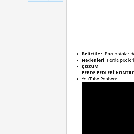
t
r
a
i
n
h
i
Belirtiler
: Bazı notalar 
Nedenleri
: Perde pedler
ÇÖZÜM
:
PERDE PEDLERİ KONTROL
YouTube Rehberi: