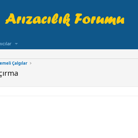
ıcılar
emeli Çalgılar
açırma