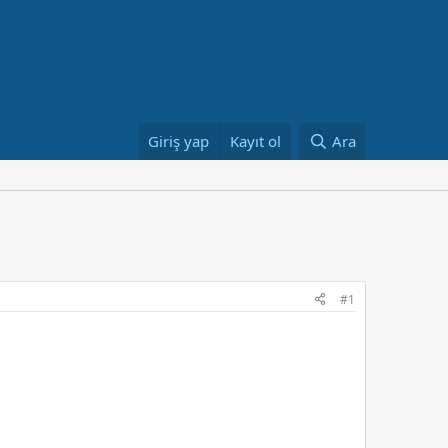
Giriş yap
Kayıt ol
Ara
#1