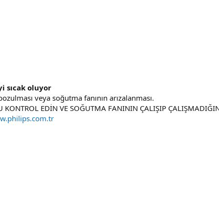
yi sıcak oluyor
 bozulması veya soğutma fanının arızalanması.
U KONTROL EDİN VE SOĞUTMA FANININ ÇALIŞIP ÇALIŞMADIĞIN
w.philips.com.tr