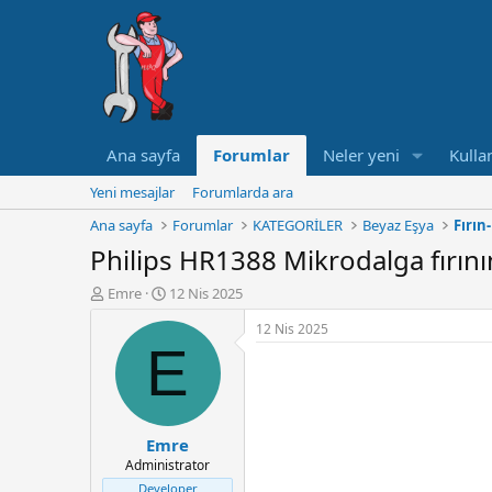
Ana sayfa
Forumlar
Neler yeni
Kullan
Yeni mesajlar
Forumlarda ara
Ana sayfa
Forumlar
KATEGORİLER
Beyaz Eşya
Fırın
Philips HR1388 Mikrodalga fırınını
K
B
Emre
12 Nis 2025
o
a
12 Nis 2025
n
ş
E
u
l
y
a
u
n
B
g
a
ı
Emre
ş
ç
Administrator
l
t
a
a
Developer