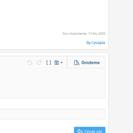
Son düzenleme:
13 Nis 2025
Cevapla
Önizleme
Taslağı kaydet
enek…
Geri al
ileri al
BB Kod aç/kapat
Taslaklar
Taslağı sil
Cevap yaz