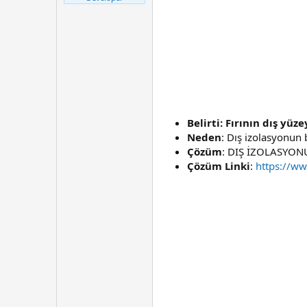
t
r
a
i
n
h
i
Belirti: Fırının dış yüze
Neden
: Dış izolasyonun
Çözüm
: DIŞ İZOLASYON
Çözüm Linki
:
https://ww