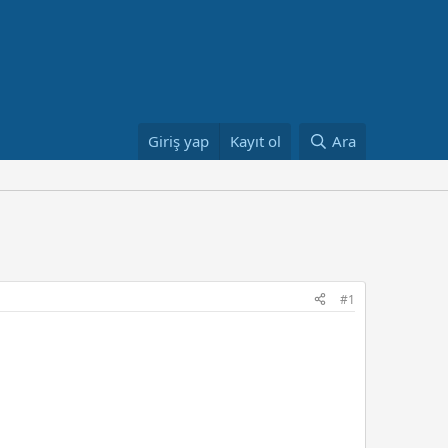
Giriş yap
Kayıt ol
Ara
#1