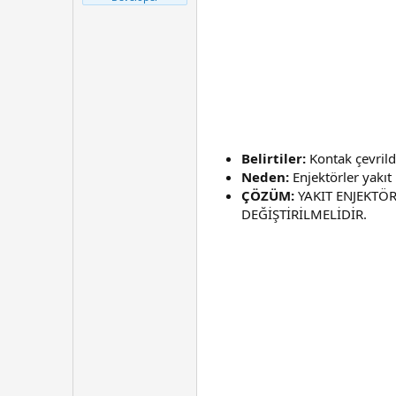
t
r
a
i
n
h
i
Belirtiler:
Kontak çevrild
Neden:
Enjektörler yakı
ÇÖZÜM:
YAKIT ENJEKTÖR
DEĞİŞTİRİLMELİDİR.