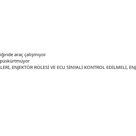
iğinde araç çalışmıyor
t püskürtmüyor
LERİ, ENJEKTÖR RÖLESİ VE ECU SİNYALİ KONTROL EDİLMELİ, E