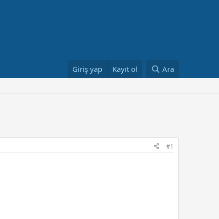
Giriş yap
Kayıt ol
Ara
#1