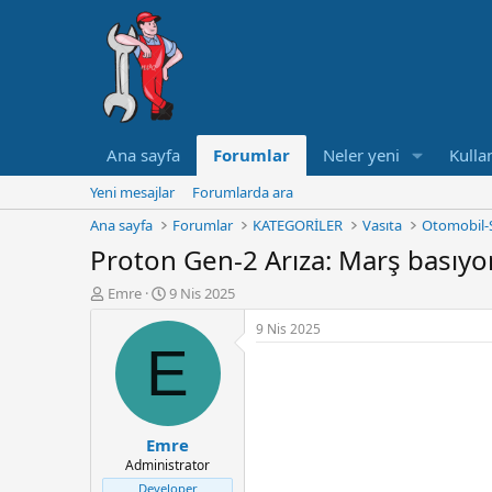
Ana sayfa
Forumlar
Neler yeni
Kullan
Yeni mesajlar
Forumlarda ara
Ana sayfa
Forumlar
KATEGORİLER
Vasıta
Otomobil-
Proton Gen-2 Arıza: Marş basıyo
K
B
Emre
9 Nis 2025
o
a
9 Nis 2025
n
ş
E
u
l
y
a
u
n
B
g
a
ı
Emre
ş
ç
Administrator
l
t
a
a
Developer