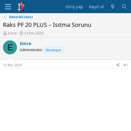
Giriş yap
Kayıt ol
Elektrikli Isıtıcı
Raks PF 20 PLUS – Isıtma Sorunu
K
B
Emre
13 Nis 2025
o
a
Emre
n
ş
E
u
l
Administrator
Developer
y
a
u
n
B
g
13 Nis 2025
#1
a
ı
ş
ç
l
t
a
a
t
r
a
i
n
h
i