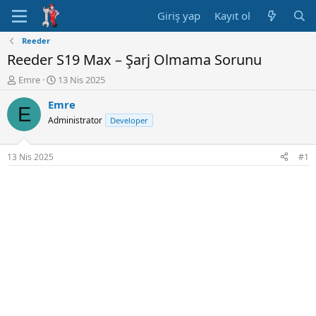
Giriş yap
Kayıt ol
Reeder
Reeder S19 Max – Şarj Olmama Sorunu
K
B
Emre
13 Nis 2025
o
a
Emre
n
ş
E
u
l
Administrator
Developer
y
a
u
n
B
g
13 Nis 2025
#1
a
ı
ş
ç
l
t
a
a
t
r
a
i
n
h
i