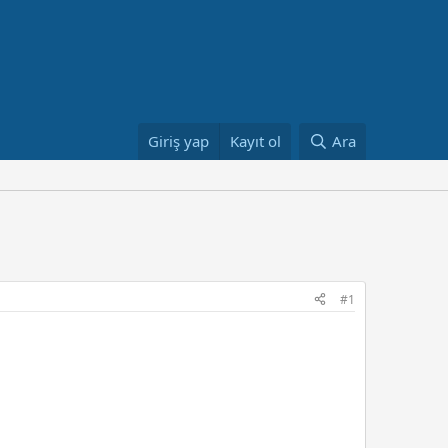
Giriş yap
Kayıt ol
Ara
#1