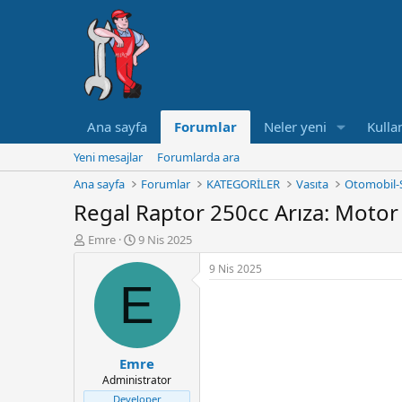
Ana sayfa
Forumlar
Neler yeni
Kullan
Yeni mesajlar
Forumlarda ara
Ana sayfa
Forumlar
KATEGORİLER
Vasıta
Otomobil-
Regal Raptor 250cc Arıza: Moto
K
B
Emre
9 Nis 2025
o
a
9 Nis 2025
n
ş
E
u
l
y
a
u
n
B
g
a
ı
Emre
ş
ç
Administrator
l
t
a
a
Developer