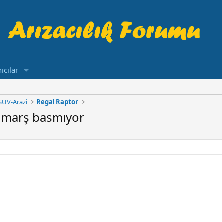
ıcılar
SUV-Arazi
Regal Raptor
r marş basmıyor