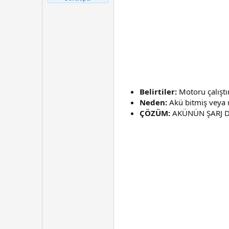
t
r
a
i
n
h
i
Belirtiler:
Motoru çalıştı
Neden:
Akü bitmiş veya 
ÇÖZÜM:
AKÜNÜN ŞARJ D