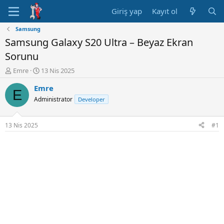
Giriş yap
Kayıt ol
Samsung
Samsung Galaxy S20 Ultra – Beyaz Ekran
Sorunu
K
B
Emre
13 Nis 2025
o
a
Emre
n
ş
E
u
l
Administrator
Developer
y
a
u
n
B
g
13 Nis 2025
#1
a
ı
ş
ç
l
t
a
a
t
r
a
i
n
h
i