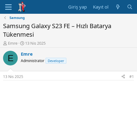
Giriş yap
Kayıt ol
Samsung
Samsung Galaxy S23 FE – Hızlı Batarya
Tükenmesi
K
B
Emre
13 Nis 2025
o
a
Emre
n
ş
E
u
l
Administrator
Developer
y
a
u
n
B
g
13 Nis 2025
#1
a
ı
ş
ç
l
t
a
a
t
r
a
i
n
h
i